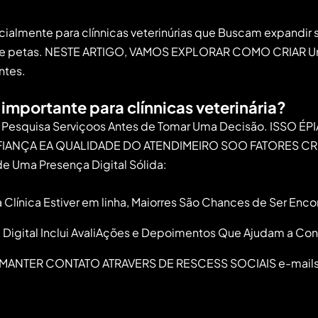
ialmente para clínnicas veterinúrias que Buscam expandir su
 de petas. NESTE ARTIGO, VAMOS ⁤EXPLORAR COMO CRIAR ⁢Um
entes.
 importante para clínnicas veterinária?
tes Pesquisa Serviçoos Antes de Tomar Uma Decisão.⁣ ISSO
ANÇA EA QUALIDADE‍ DO ⁤ATENDIMEIRO SOO FATORES CRU
 Uma ​Presença Digital Sólida:
 ⁢Clínica Estiver em linha, Maiorres⁣ São Chances ⁤de Ser Enc
gital Inclui ‍AvaliAções e Depoimentos Que Ajudam a ‍Const
MANTER CONTATO ATRAVERS DE RESCESS⁢ SOCIAIS e-mails Ajud