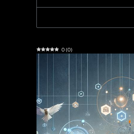
0
(
0
)