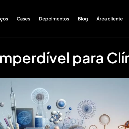
iços
Cases
Depoimentos
Blog
Área cliente
Imperdível para Clí