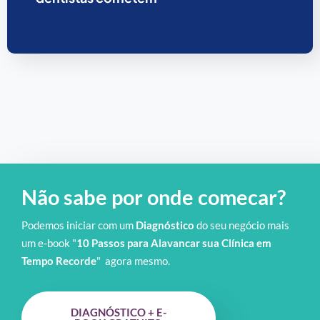
Não sabe por onde comecar?
Podemos iniciar com um
Diagnóstico
do seu negócio mais
um e-book "
10 Passos para Alavancar sua Clínica em
Tempo Recorde
" agora mesmo.
DIAGNÓSTICO + E-