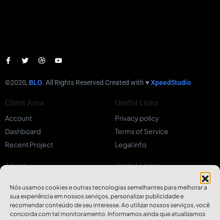
©2020,
BLO
. All Rights Reserved Created with ♥︎
XpeedStudio
Client Area
Useful Links
Account
Privacy policy
Dashboard
Terms of Service
Recent Project
Legal info
About
Useful Links
About
Privacy policy
Nós usamos cookies e outras tecnologias semelhantes para melhorar a
Service
Terms of Service
sua experiência em nossos serviços, personalizar publicidade e
recomendar conteúdo de seu interesse. Ao utilizar nossos serviços, você
Career
Legal info
concorda com tal monitoramento. Informamos ainda que atualizamos